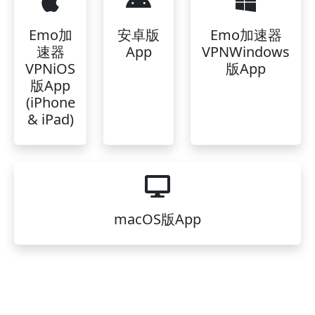
Emo加
安卓版
Emo加速器
速器
App
VPNWindows
VPNiOS
版App
版App
(iPhone
& iPad)
macOS版App